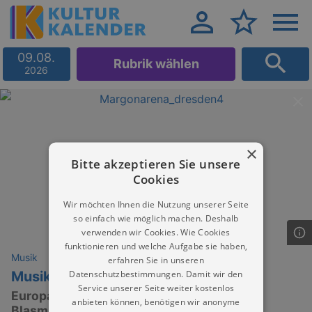
09.08.
Rubrik wählen
2026
×
Bitte akzeptieren Sie unsere
Cookies
Wir möchten Ihnen die Nutzung unserer Seite
so einfach wie möglich machen. Deshalb
verwenden wir Cookies. Wie Cookies
funktionieren und welche Aufgabe sie haben,
Musik
erfahren Sie in unseren
Datenschutzbestimmungen. Damit wir den
Musikparade 2025
Service unserer Seite weiter kostenlos
Europas größte Tournee der Militär- und
anbieten können, benötigen wir anonyme
Blasmusik