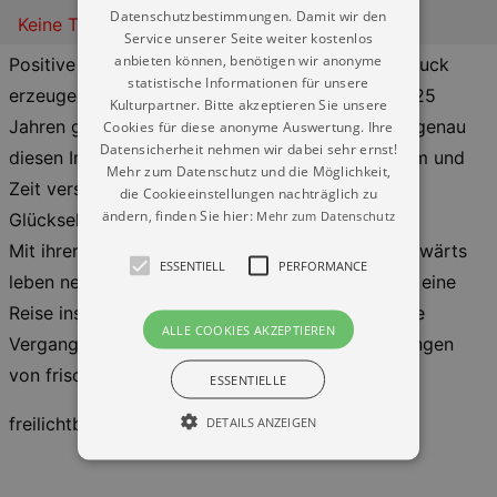
Datenschutzbestimmungen. Damit wir den
Keine Termine
Service unserer Seite weiter kostenlos
anbieten können, benötigen wir anonyme
Positive Emotionen lassen sich nicht auf Knopfdruck
statistische Informationen für unsere
erzeugen – sie brauchen einen Impuls. Seit über 25
Kulturpartner. Bitte akzeptieren Sie unsere
Jahren gelingt es Northern Lite, ihrem Publikum genau
Cookies für diese anonyme Auswertung. Ihre
Datensicherheit nehmen wir dabei sehr ernst!
diesen Impuls zu geben: Momente, in denen Raum und
Mehr zum Datenschutz und die Möglichkeit,
Zeit verschmelzen, Sorgen verblassen und pure
die Cookieeinstellungen nachträglich zu
ändern, finden Sie hier:
Mehr zum Datenschutz
Glückseligkeit Einzug hält.
Mit ihrer neuen Tour zum kommenden Album vorwärts
ESSENTIELL
PERFORMANCE
leben nehmen Northern Lite ihr Publikum mit auf eine
Reise ins Glück – begleitet von Klängen, die in die
ALLE COOKIES AKZEPTIEREN
Vergangenheit entführen, und zugleich durchdrungen
von frischen elektronischen Sounds.
ESSENTIELLE
freilichtbühne gellertberg
DETAILS ANZEIGEN