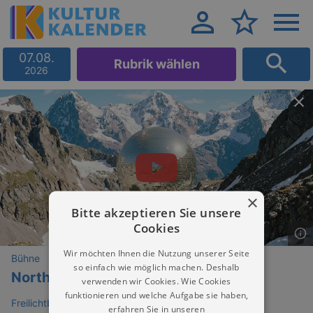
07.08.
Rubrik wählen
2026
×
Bitte akzeptieren Sie unsere
Cookies
Wir möchten Ihnen die Nutzung unserer Seite
Bühne
so einfach wie möglich machen. Deshalb
Northern Lite – Vorwärts leben
verwenden wir Cookies. Wie Cookies
funktionieren und welche Aufgabe sie haben,
Freilichtbühne Gellertberg Niederau
erfahren Sie in unseren