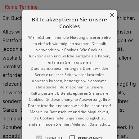
Keine Termine
×
Ein Buch wie das Internet, nur seriöser und ausführlicher.
Bitte akzeptieren Sie unsere
Cookies
Alles wird bewertet. Von Allen. Auf unterschiedlichsten
Wir möchten Ihnen die Nutzung unserer Seite
Plattformen. Dem Großteil der Bewertenden mangelt es
so einfach wie möglich machen. Deshalb
jedoch an Fachwissen, Urteilskraft und Objektivität,
verwenden wir Cookies. Wie Cookies
funktionieren und welche Aufgabe sie haben,
weshalb deren Expertisen oft unsachlich und vor allem
erfahren Sie in unseren
unvollständig sind. Von daher wurde es zwingend
Datenschutzbestimmungen. Damit wir den
Service unserer Seite weiter kostenlos
erforderlich, dass eine kompetente Instanz die
anbieten können, benötigen wir anonyme
relevanten Dinge nun endlich professionell und endgültig
statistische Informationen für unsere
bewertet. Und zwar nicht nur die kleinlichen Details,
Kulturpartner. Bitte akzeptieren Sie unsere
Cookies für diese anonyme Auswertung. Ihre
sondern das Gesamtwerk: Die Schöpfung – in all ihrer
Datensicherheit nehmen wir dabei sehr ernst!
Gänze! Solch eine Herkulesaufgabe zu stemmen, ist
Mehr zum Datenschutz und die Möglichkeit,
die Cookieeinstellungen nachträglich zu
niemand imstande, außer ein Titan wie er – Olaf
ändern, finden Sie hier:
Mehr zum Datenschutz
Schubert! Als besonderen Service bietet er sein Werk in
appetitlichen, alphabetisch geordneten Häppchen an,
ESSENTIELL
PERFORMANCE