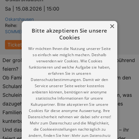
Sa |
15.08.2026 | 15:00
Oskarshausen
×
Reihe:
Bitte akzeptieren Sie unsere
SOMMERFERIEN IN DRESDEN & UMGEBUNG
Cookies
Tickets
Wir möchten Ihnen die Nutzung unserer Seite
so einfach wie möglich machen. Deshalb
Der große Tag steht bevor – und ihr wollt ihn gebührend
verwenden wir Cookies. Wie Cookies
funktionieren und welche Aufgabe sie haben,
feiern?
erfahren Sie in unseren
Ob Familie, Paten oder Freunde: Feiert gemeinsam den
Datenschutzbestimmungen. Damit wir den
Service unserer Seite weiter kostenlos
Schulanfang eures Kindes bei der großen
anbieten können, benötigen wir anonyme
Schuleinführungsfeier in Oskarshausen – mit allem, was
statistische Informationen für unsere
dazugehört! Euch erwartet ein liebevoll gestaltetes
Kulturpartner. Bitte akzeptieren Sie unsere
Cookies für diese anonyme Auswertung. Ihre
Familienevent voller Highlights, Genuss und
Datensicherheit nehmen wir dabei sehr ernst!
kunterbuntem Freizeitparkspaß.
Mehr zum Datenschutz und die Möglichkeit,
die Cookieeinstellungen nachträglich zu
Und das Beste: Wir übernehmen die Organisation – ihr
ändern, finden Sie hier:
Mehr zum Datenschutz
feiert entspannt! Ganz gleich, ob Sonnenschein oder