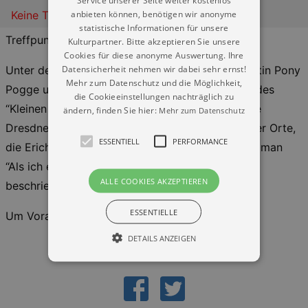
Service unserer Seite weiter kostenlos
anbieten können, benötigen wir anonyme
Keine Termine
statistische Informationen für unsere
Treffpunkt: Das Erich Kästner Haus für Literatur
Kulturpartner. Bitte akzeptieren Sie unsere
Cookies für diese anonyme Auswertung. Ihre
Datensicherheit nehmen wir dabei sehr ernst!
Unter der Regie von Emil Tischbein und Assistentin Pony
Mehr zum Datenschutz und die Möglichkeit,
Pogge unternehmen Neugierige auf den Spuren des
die Cookieeinstellungen nachträglich zu
“Kleinen Jungen” eine Entdeckungstour durch die
ändern, finden Sie hier:
Mehr zum Datenschutz
Dresdner Neustadt. Dabei besuchen sie einige der Orte,
ESSENTIELL
PERFORMANCE
die Erich Kästner in seinem autobiografischen Roman
“Als ich ein kleiner Junge war” so anschaulich
ALLE COOKIES AKZEPTIEREN
beschrieben hat.
ESSENTIELLE
Um Voranmeldung wird gebeten
DETAILS ANZEIGEN
Essentiell
Performance