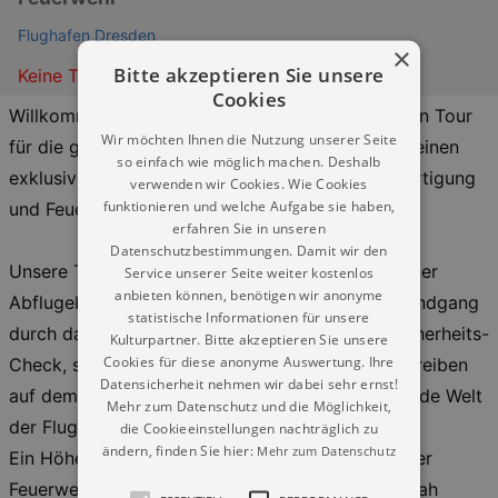
Flughafen Dresden
×
Bitte akzeptieren Sie unsere
Keine Termine
Cookies
Willkommen zu unserer spannenden 90-minütigen Tour
Wir möchten Ihnen die Nutzung unserer Seite
für die ganze Familie und Einzelgäste, die Ihnen einen
so einfach wie möglich machen. Deshalb
exklusiven Einblick in die Welt der Flugzeugabfertigung
verwenden wir Cookies. Wie Cookies
funktionieren und welche Aufgabe sie haben,
und Feuerwehrtechnik bietet.
erfahren Sie in unseren
Datenschutzbestimmungen. Damit wir den
Unsere Tour beginnt an der AERO LOUNGE auf der
Service unserer Seite weiter kostenlos
anbieten können, benötigen wir anonyme
Abflugebene im Terminal. Nach einem kurzen Rundgang
statistische Informationen für unsere
durch das Terminal und dem obligatorischen Sicherheits-
Kulturpartner. Bitte akzeptieren Sie unsere
Cookies für diese anonyme Auswertung. Ihre
Check, steigen Sie in unseren Tourbus, um das Treiben
Datensicherheit nehmen wir dabei sehr ernst!
auf dem Vorfeld zu erkunden und die faszinierende Welt
Mehr zum Datenschutz und die Möglichkeit,
der Flugzeugabfertigung kennenzulernen.
die Cookieeinstellungen nachträglich zu
ändern, finden Sie hier:
Mehr zum Datenschutz
Ein Höhepunkt der Tour ist der Besuch bei unserer
Feuerwehr. Hier haben Sie die Möglichkeit, hautnah