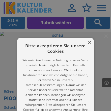
06.08.
Rubrik wählen
2026
×
Bitte akzeptieren Sie unsere
Cookies
Wir möchten Ihnen die Nutzung unserer Seite
so einfach wie möglich machen. Deshalb
verwenden wir Cookies. Wie Cookies
funktionieren und welche Aufgabe sie haben,
erfahren Sie in unseren
Datenschutzbestimmungen. Damit wir den
Service unserer Seite weiter kostenlos
Bühne
anbieten können, benötigen wir anonyme
PIGOR & EICHHORN
statistische Informationen für unsere
Kulturpartner. Bitte akzeptieren Sie unsere
Schauburg Dresden (Kino)
Cookies für diese anonyme Auswertung. Ihre