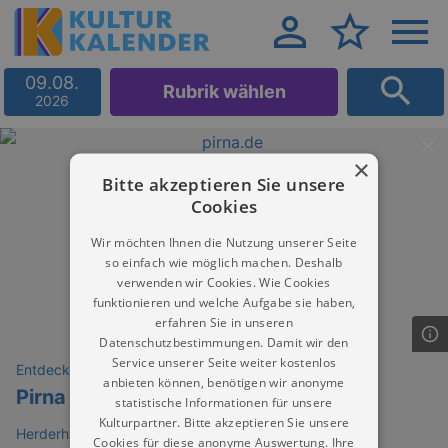
09.08.
Rubrik wählen
2026
×
Bitte akzeptieren Sie unsere
Cookies
Wir möchten Ihnen die Nutzung unserer Seite
so einfach wie möglich machen. Deshalb
verwenden wir Cookies. Wie Cookies
funktionieren und welche Aufgabe sie haben,
erfahren Sie in unseren
Datenschutzbestimmungen. Damit wir den
Service unserer Seite weiter kostenlos
Entdeckungen
anbieten können, benötigen wir anonyme
Pirna tanzt
statistische Informationen für unsere
Kulturpartner. Bitte akzeptieren Sie unsere
Herderhalle Pirna
Cookies für diese anonyme Auswertung. Ihre