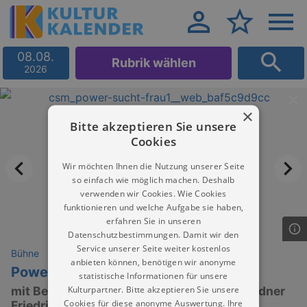
08.08.
Rubrik wählen
2026
×
Bitte akzeptieren Sie unsere
Cookies
Wir möchten Ihnen die Nutzung unserer Seite
so einfach wie möglich machen. Deshalb
verwenden wir Cookies. Wie Cookies
funktionieren und welche Aufgabe sie haben,
erfahren Sie in unseren
Datenschutzbestimmungen. Damit wir den
Service unserer Seite weiter kostenlos
Bühne
anbieten können, benötigen wir anonyme
Power sucht Frau
statistische Informationen für unsere
Kulturpartner. Bitte akzeptieren Sie unsere
mit Beate Laaß und Thomas Schuch | Dresdner
Cookies für diese anonyme Auswertung. Ihre
FriedrichstaTT Palast