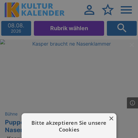
08.08.
Rubrik wählen
2026
Bühne
×
Puppentheater "Kasper braucht ne
Bitte akzeptieren Sie unsere
Cookies
Nasenklammer" von Marco Vollmann