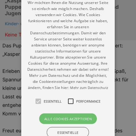
„Kasper braucht ne Nasenklammer“-ein
Wir möchten Ihnen die Nutzung unserer Seite
Puppentheatererlebnis auf dem Kinder- und
so einfach wie möglich machen. Deshalb
Jugendbauernhof!
verwenden wir Cookies. Wie Cookies
funktionieren und welche Aufgabe sie haben,
Kinder- und Jugendbauernhof Nickern e.V.
erfahren Sie in unseren
Datenschutzbestimmungen. Damit wir den
Keine Termine
Service unserer Seite weiter kostenlos
anbieten können, benötigen wir anonyme
Das Puppentheater von Marco Vollmann präsentiert:
statistische Informationen für unsere
„Kasper braucht ’ne Nasenklammer“!
Kulturpartner. Bitte akzeptieren Sie unsere
Cookies für diese anonyme Auswertung. Ihre
Datensicherheit nehmen wir dabei sehr ernst!
Erleben Sie ein mitreißendes Puppenspiel voller Spaß,
Mehr zum Datenschutz und die Möglichkeit,
Spannung und überraschender Wendungen. Perfekt für
die Cookieeinstellungen nachträglich zu
ändern, finden Sie hier:
kleine und große Zuschauer!
Mehr zum Datenschutz
Lasst euch dieses unvergessliche Erlebnis nicht
ESSENTIELL
PERFORMANCE
entgehen!
Komm vorbei und lass dich verzaubern!
ALLE COOKIES AKZEPTIEREN
Freut euch auch im Juni 2025 auf herzerfrischendes
ESSENTIELLE