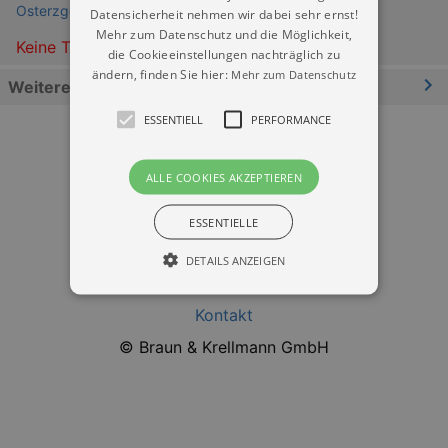
Osterzgebirgsmuseum Schloss Lauenstein
Datensicherheit nehmen wir dabei sehr ernst!
Mehr zum Datenschutz und die Möglichkeit,
Keine Termine
die Cookieeinstellungen nachträglich zu
ändern, finden Sie hier:
Mehr zum Datenschutz
Weitere Informationen
ESSENTIELL
PERFORMANCE
ALLE COOKIES AKZEPTIEREN
ESSENTIELLE
Datenschutz
DETAILS ANZEIGEN
Impressum
Kontakt
Essentiell
Performance
© Braun & Krellmann GmbH
Essentielle Cookies werden für die
grundlegenden Funktionen unserer Webseite
gebraucht. Zum Beispiel für das Login in Ihren
account. Ohne diese Cookies funktioniert
unsere Webseite nicht.