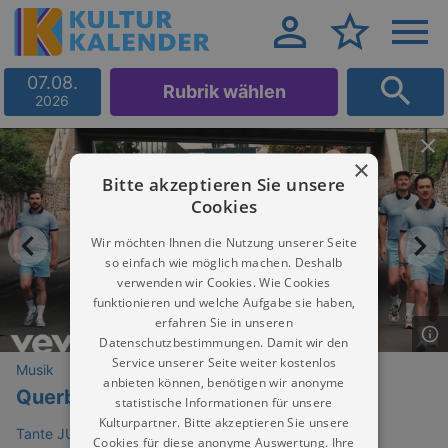
07.08.
Rubrik wählen
2026
×
Bitte akzeptieren Sie unsere
Cookies
Wir möchten Ihnen die Nutzung unserer Seite
so einfach wie möglich machen. Deshalb
verwenden wir Cookies. Wie Cookies
funktionieren und welche Aufgabe sie haben,
erfahren Sie in unseren
Datenschutzbestimmungen. Damit wir den
Service unserer Seite weiter kostenlos
Musik
anbieten können, benötigen wir anonyme
Querbeat
statistische Informationen für unsere
Kulturpartner. Bitte akzeptieren Sie unsere
Tante JU Liveclub
Cookies für diese anonyme Auswertung. Ihre