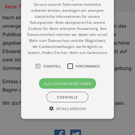
Service unserer Seite weiter kostenlos
Keine Termine
anbieten können, benötigen wir anonyme
statistische Informationen für unsere
Nach einer Doppelshow im August 2022 mit
Kulturpartner. Bitte akzeptieren Sie unsere
unvergesslichen Erinnerungen und vielem Dank an das
Cookies für diese anonyme Auswertung. Ihre
Publikum, welches Schiller unheimlich viel Energie
Datensicherheit nehmen wir dabei sehr ernst!
Mehr zum Datenschutz und die Möglichkeit,
gegeben hat, zieht es ihn wieder „in das wunderschöne
die Cookieeinstellungen nachträglich zu
Elbsandsteingebirge“ und er freut sich bereits jetzt auf
ändern, finden Sie hier:
Mehr zum Datenschutz
zwei stimmungsvolle Abende und schillernde
ESSENTIELL
PERFORMANCE
Sommernächte mit Euch in dieser einmaligen Umgebung.
Einlass ab 18:30 Uhr
ALLE COOKIES AKZEPTIEREN
Beginn ca. 20:00 Uhr
ESSENTIELLE
Wir dürfen auf zwei unglaubliche Show’s gefasst sein.
DETAILS ANZEIGEN
Essentiell
Performance