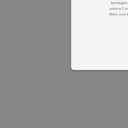
benötigen 
unsere Coo
Mehr zum D
Essentielle Cookies werden für 
Cookies funktioniert unsere Webs
Name
Provid
CookieScriptConsent
Cookie
.kultu
dresde