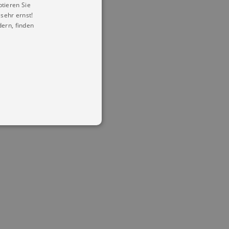
ptieren Sie
sehr ernst!
ern, finden
in Ihren account. Ohne diese
mber visitor cookie consent
 banner to work properly.