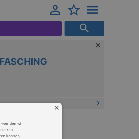
LFASCHING
×
erwenden wir
unseren
ten können,