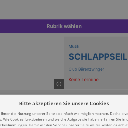
Rubrik wählen
Musik
SCHLAPPSEI
Club Bärenzwinger
Keine Termine
Bitte akzeptieren Sie unsere Cookies
 Ihnen die Nutzung unserer Seite so einfach wie möglich machen. Deshalb v
s. Wie Cookies funktionieren und welche Aufgabe sie haben, erfahren Sie in 
zbestimmungen. Damit wir den Service unserer Seite weiter kostenlos anbie