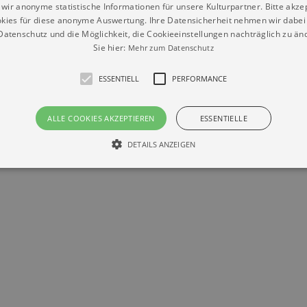
wir anonyme statistische Informationen für unsere Kulturpartner. Bitte akze
kies für diese anonyme Auswertung. Ihre Datensicherheit nehmen wir dabei 
Datenschutz
Impressum
Kontakt
atenschutz und die Möglichkeit, die Cookieeinstellungen nachträglich zu änd
© Braun & Krellmann GmbH
Sie hier:
Mehr zum Datenschutz
ESSENTIELL
PERFORMANCE
ALLE COOKIES AKZEPTIEREN
ESSENTIELLE
DETAILS ANZEIGEN
Essentiell
Performance
die grundlegenden Funktionen unserer Webseite gebraucht. Zum Beispiel für das Login 
eite nicht.
Läuft
er / Domain
Beschreibung
ab
29
This cookie is used by Cookie-Script.com service to reme
Script
days 7
preferences. It is necessary for Cookie-Script.com cookie
rkalender-
hours
n.de