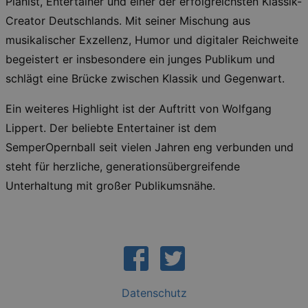
Pianist, Entertainer und einer der erfolgreichsten Klassik-
conse
prefer
Creator Deutschlands. Mit seiner Mischung aus
It is 
for Co
musikalischer Exzellenz, Humor und digitaler Reichweite
Script
cooki
begeistert er insbesondere ein junges Publikum und
banne
work
schlägt eine Brücke zwischen Klassik und Gegenwart.
proper
XSRF-TOKEN
www.kulturkalender-
2
This c
Ein weiteres Highlight ist der Auftritt von Wolfgang
dresden.de
hours
writte
help w
Lippert. Der beliebte Entertainer ist dem
securi
preve
SemperOpernball seit vielen Jahren eng verbunden und
Cross-
Reque
steht für herzliche, generationsübergreifende
Forge
attack
Unterhaltung mit großer Publikumsnähe.
XSRF-TOKEN
staging.kulturkalender-
2
This c
dresden.de
hours
writte
help w
securi
preve
Cross-
Reque
Forge
attack
Datenschutz