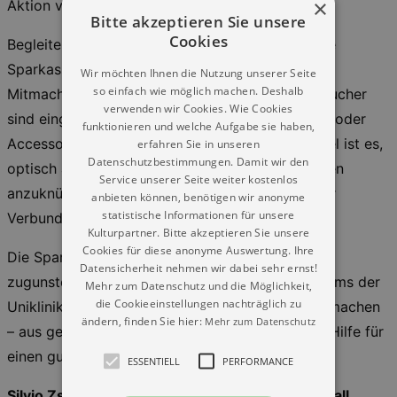
×
Aktion verbindet.
Bitte akzeptieren Sie unsere
Cookies
Begleitend zum SemperOpenairball 2026 ruft die
Sparkassen-Finanzgruppe zu einer besonderen
Wir möchten Ihnen die Nutzung unserer Seite
so einfach wie möglich machen. Deshalb
Mitmach-Aktion auf: alle Besucherinnen und Besucher
verwenden wir Cookies. Wie Cookies
sind eingeladen, mit einem roten Kleidungsstück oder
funktionieren und welche Aufgabe sie haben,
Accessoire auf den Theaterplatz zu kommen. Ziel ist es,
erfahren Sie in unseren
Datenschutzbestimmungen. Damit wir den
optisch an die roten Ballkleider der Debütantinnen
Service unserer Seite weiter kostenlos
anzuknüpfen und gemeinsam ein starkes Bild der
anbieten können, benötigen wir anonyme
statistische Informationen für unsere
Verbundenheit zu schaffen.
Kulturpartner. Bitte akzeptieren Sie unsere
Cookies für diese anonyme Auswertung. Ihre
Die Sparkassen-Finanzgruppe lobt eine Spende
Datensicherheit nehmen wir dabei sehr ernst!
zugunsten des Sächsischen Kinderpalliativzentrums der
Mehr zum Datenschutz und die Möglichkeit,
die Cookieeinstellungen nachträglich zu
Uniklinik Dresden aus, wenn viele Menschen mitmachen
ändern, finden Sie hier:
Mehr zum Datenschutz
– aus gemeinsamer Teilnahme wird so konkrete Hilfe für
einen guten Zweck.
ESSENTIELL
PERFORMANCE
Silvio Zschage moderiert den SemperOpenairball