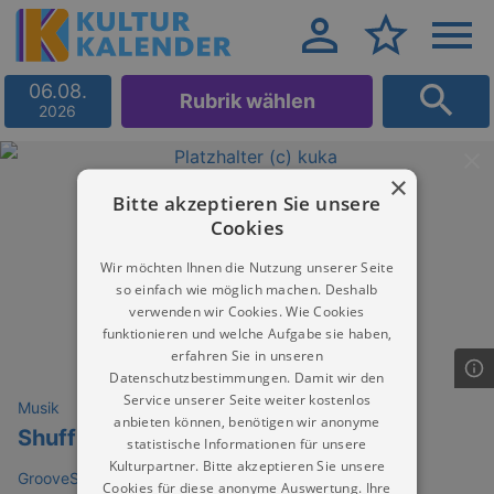
06.08.
Rubrik wählen
2026
×
Bitte akzeptieren Sie unsere
Cookies
Wir möchten Ihnen die Nutzung unserer Seite
so einfach wie möglich machen. Deshalb
verwenden wir Cookies. Wie Cookies
funktionieren und welche Aufgabe sie haben,
erfahren Sie in unseren
Datenschutzbestimmungen. Damit wir den
Service unserer Seite weiter kostenlos
Musik
anbieten können, benötigen wir anonyme
Shuffle your feet
statistische Informationen für unsere
Kulturpartner. Bitte akzeptieren Sie unsere
GrooveStation
Cookies für diese anonyme Auswertung. Ihre