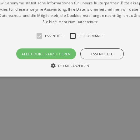
wir anonyme statistische Informationen für unsere Kulturpartner. Bitte akze
kies für diese anonyme Auswertung. Ihre Datensicherheit nehmen wir dabei 
atenschutz und die Möglichkeit, die Cookieeinstellungen nachträglich zu änd
Sie hier:
Mehr zum Datenschutz
Datenschutz
Impressum
Kontakt
ESSENTIELL
PERFORMANCE
© Braun & Krellmann GmbH
ALLE COOKIES AKZEPTIEREN
ESSENTIELLE
DETAILS ANZEIGEN
Essentiell
Performance
die grundlegenden Funktionen unserer Webseite gebraucht. Zum Beispiel für das Login 
eite nicht.
Läuft
er / Domain
Beschreibung
ab
29
This cookie is used by Cookie-Script.com service to reme
Script
days 7
preferences. It is necessary for Cookie-Script.com cookie
rkalender-
hours
n.de