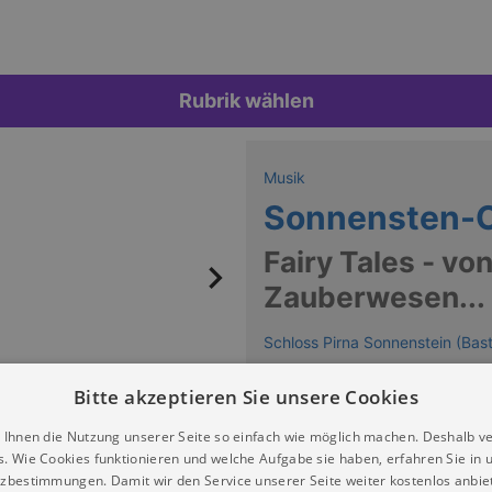
Rubrik wählen
Musik
Sonnensten-O
Fairy Tales - v
Zauberwesen...
Schloss Pirna Sonnenstein (Bas
Keine Termine
Bitte akzeptieren Sie unsere Cookies
 Ihnen die Nutzung unserer Seite so einfach wie möglich machen. Deshalb v
s. Wie Cookies funktionieren und welche Aufgabe sie haben, erfahren Sie in 
zbestimmungen. Damit wir den Service unserer Seite weiter kostenlos anbie