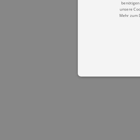
benötigen 
unsere Coo
Mehr zum D
Essentielle Cookies werden für 
Cookies funktioniert unsere Webs
Name
Provid
CookieScriptConsent
Cookie
.kultu
dresde