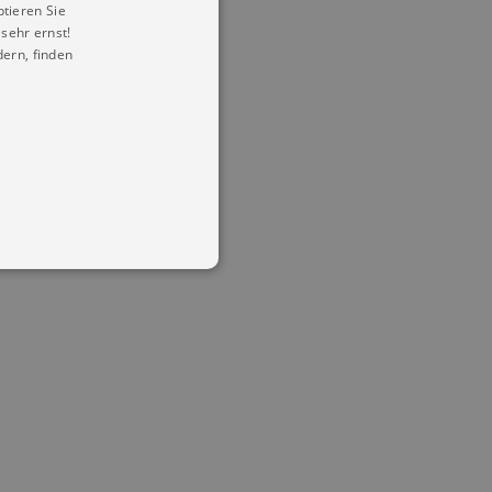
ptieren Sie
sehr ernst!
ern, finden
in Ihren account. Ohne diese
mber visitor cookie consent
 banner to work properly.