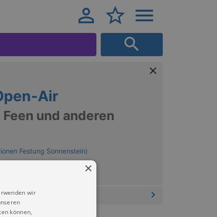
pen-Air
on Feen und anderen
tionen Festung Sonnenstein)
×
erwenden wir
unseren
ten können,