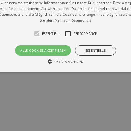
wir anonyme statistische Informationen für unsere Kulturpartner. Bitte akze
kies für diese anonyme Auswertung. Ihre Datensicherheit nehmen wir dabei 
atenschutz und die Möglichkeit, die Cookieeinstellungen nachträglich zu änd
Sie hier:
Mehr zum Datenschutz
ESSENTIELL
PERFORMANCE
Datenschutz
Impressum
Kontakt
ALLE COOKIES AKZEPTIEREN
ESSENTIELLE
© Braun & Krellmann GmbH
DETAILS ANZEIGEN
Essentiell
Performance
die grundlegenden Funktionen unserer Webseite gebraucht. Zum Beispiel für das Login 
eite nicht.
Läuft
er / Domain
Beschreibung
ab
29
This cookie is used by Cookie-Script.com service to reme
Script
days 7
preferences. It is necessary for Cookie-Script.com cookie
rkalender-
hours
n.de