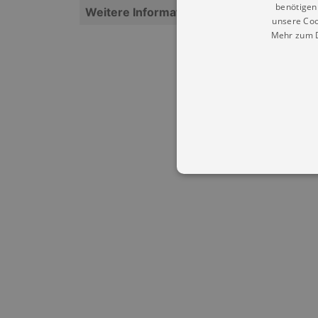
benötigen 
Weitere Informationen
unsere Coo
Mehr zum D
Essentielle Cookies werden für 
Cookies funktioniert unsere Webs
Name
Provid
CookieScriptConsent
Cookie
.kultu
dresde