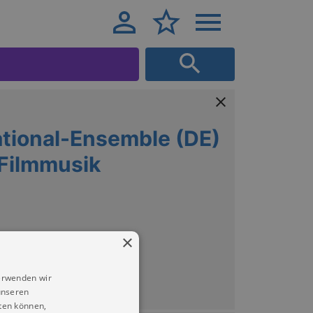
tional-Ensemble (DE)
 Filmmusik
×
erwenden wir
unseren
ten können,