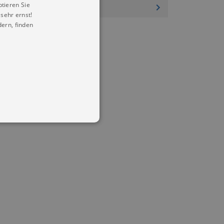
ptieren Sie
sehr ernst!
ern, finden
in Ihren account. Ohne diese
mber visitor cookie consent
 banner to work properly.