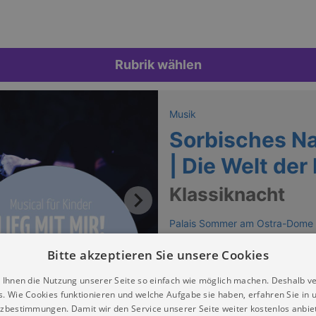
Rubrik wählen
Musik
Sorbisches Na
| Die Welt der
Klassiknacht
Palais Sommer am Ostra-Dome
Keine Termine
Bitte akzeptieren Sie unsere Cookies
 Ihnen die Nutzung unserer Seite so einfach wie möglich machen. Deshalb v
s. Wie Cookies funktionieren und welche Aufgabe sie haben, erfahren Sie in 
zbestimmungen. Damit wir den Service unserer Seite weiter kostenlos anbie