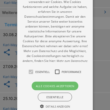
verwenden wir Cookies. Wie Cookies
Karl-May-Museum Radebeul
funktionieren und welche Aufgabe sie haben,
erfahren Sie in unseren
Weitere Informationen
Datenschutzbestimmungen. Damit wir den
Service unserer Seite weiter kostenlos
Termine
anbieten können, benötigen wir anonyme
statistische Informationen für unsere
30.08.2026 15:00
Kulturpartner. Bitte akzeptieren Sie unsere
Cookies für diese anonyme Auswertung. Ihre
Karl-May-Museum Radebeul
Datensicherheit nehmen wir dabei sehr ernst!
Mehr zum Datenschutz und die Möglichkeit,
die Cookieeinstellungen nachträglich zu
ändern, finden Sie hier:
Mehr zum Datenschutz
27.09.2026 15:00
ESSENTIELL
PERFORMANCE
Karl-May-Museum Radebeul
ALLE COOKIES AKZEPTIEREN
ESSENTIELLE
25.10.2026 15:00
DETAILS ANZEIGEN
Karl-May-Museum Radebeul