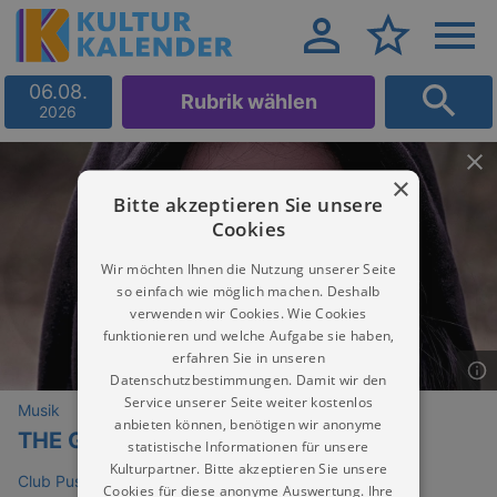
06.08.
Rubrik wählen
2026
×
Bitte akzeptieren Sie unsere
Cookies
Wir möchten Ihnen die Nutzung unserer Seite
so einfach wie möglich machen. Deshalb
verwenden wir Cookies. Wie Cookies
funktionieren und welche Aufgabe sie haben,
erfahren Sie in unseren
Datenschutzbestimmungen. Damit wir den
Service unserer Seite weiter kostenlos
Musik
anbieten können, benötigen wir anonyme
THE GEMS
statistische Informationen für unsere
Kulturpartner. Bitte akzeptieren Sie unsere
Club Puschkin
Cookies für diese anonyme Auswertung. Ihre