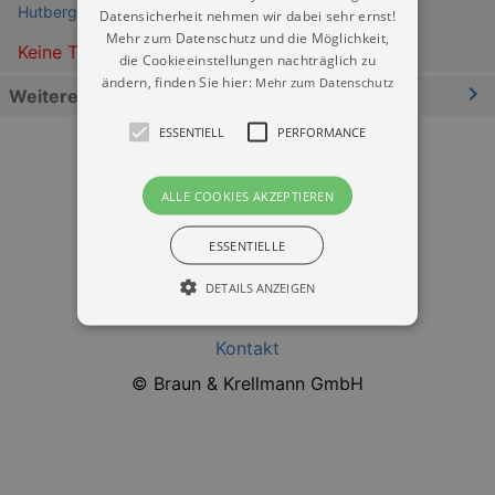
Hutbergbühne Kamenz
Datensicherheit nehmen wir dabei sehr ernst!
Mehr zum Datenschutz und die Möglichkeit,
Keine Termine
die Cookieeinstellungen nachträglich zu
ändern, finden Sie hier:
Mehr zum Datenschutz
Weitere Informationen
ESSENTIELL
PERFORMANCE
ALLE COOKIES AKZEPTIEREN
ESSENTIELLE
Datenschutz
DETAILS ANZEIGEN
Impressum
Kontakt
Essentiell
Performance
© Braun & Krellmann GmbH
Essentielle Cookies werden für die
grundlegenden Funktionen unserer Webseite
gebraucht. Zum Beispiel für das Login in Ihren
account. Ohne diese Cookies funktioniert
unsere Webseite nicht.