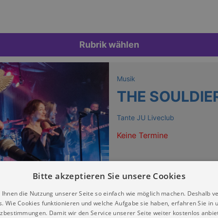
Rubrik wählen
Musik
THE SOULDIE
Tante JU Liveclub
Keine Termine
Bitte akzeptieren Sie unsere Cookies
 Ihnen die Nutzung unserer Seite so einfach wie möglich machen. Deshalb v
s. Wie Cookies funktionieren und welche Aufgabe sie haben, erfahren Sie in 
zbestimmungen. Damit wir den Service unserer Seite weiter kostenlos anbie