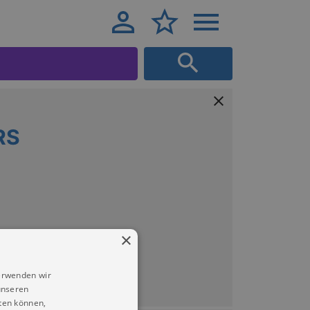
RS
×
erwenden wir
unseren
ten können,