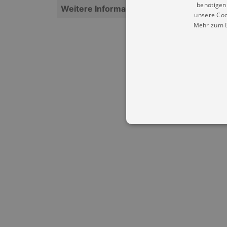
benötigen 
Weitere Informationen
unsere Coo
Mehr zum D
Essentielle Cookies werden für 
Cookies funktioniert unsere Webs
Name
Provid
CookieScriptConsent
Cookie
.kultu
dresde