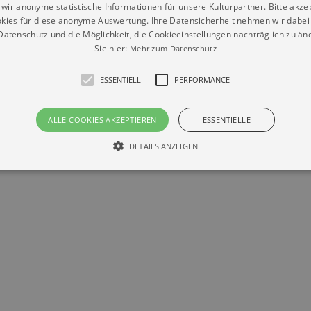
wir anonyme statistische Informationen für unsere Kulturpartner. Bitte akze
kies für diese anonyme Auswertung. Ihre Datensicherheit nehmen wir dabei 
atenschutz und die Möglichkeit, die Cookieeinstellungen nachträglich zu änd
Sie hier:
Mehr zum Datenschutz
ESSENTIELL
PERFORMANCE
Datenschutz
Impressum
Kontakt
ALLE COOKIES AKZEPTIEREN
ESSENTIELLE
© Braun & Krellmann GmbH
DETAILS ANZEIGEN
Essentiell
Performance
die grundlegenden Funktionen unserer Webseite gebraucht. Zum Beispiel für das Login 
eite nicht.
Läuft
er / Domain
Beschreibung
ab
29
This cookie is used by Cookie-Script.com service to reme
Script
days 7
preferences. It is necessary for Cookie-Script.com cookie
rkalender-
hours
n.de