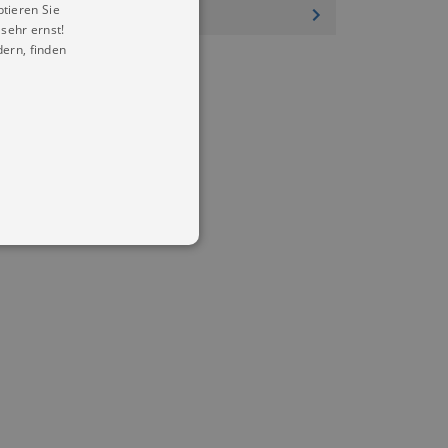
ptieren Sie
sehr ernst!
ern, finden
in Ihren account. Ohne diese
mber visitor cookie consent
 banner to work properly.