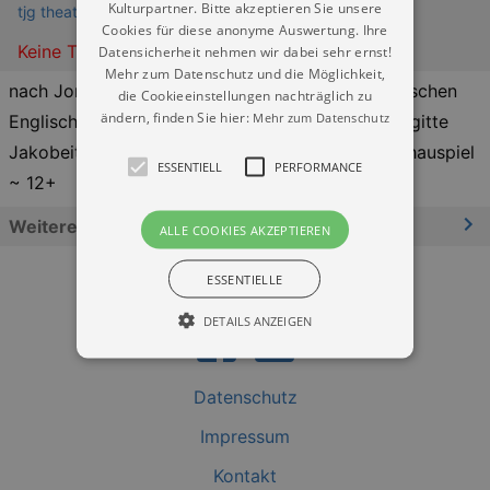
Kulturpartner. Bitte akzeptieren Sie unsere
tjg theater junge generation (im Kraftwerk Mitte)
Cookies für diese anonyme Auswertung. Ihre
Keine Termine
Datensicherheit nehmen wir dabei sehr ernst!
Mehr zum Datenschutz und die Möglichkeit,
nach Jonathan Safran Foer ~ aus dem amerikanischen
die Cookieeinstellungen nachträglich zu
ändern, finden Sie hier:
Mehr zum Datenschutz
Englisch von Isabel Bogdan, Ingo Herzke und Brigitte
Jakobeit ~ in einer Fassung von Nils Zapfe ~ Schauspiel
ESSENTIELL
PERFORMANCE
~ 12+
Weitere Informationen
ALLE COOKIES AKZEPTIEREN
ESSENTIELLE
DETAILS ANZEIGEN
Datenschutz
Essentiell
Performance
Impressum
Essentielle Cookies werden für die
grundlegenden Funktionen unserer Webseite
Kontakt
gebraucht. Zum Beispiel für das Login in Ihren