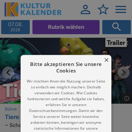
07.08.
Rubrik wählen
2026
×
Bitte akzeptieren Sie unsere
Cookies
Wir möchten Ihnen die Nutzung unserer Seite
so einfach wie möglich machen. Deshalb
verwenden wir Cookies. Wie Cookies
funktionieren und welche Aufgabe sie haben,
erfahren Sie in unseren
Bühne
Datenschutzbestimmungen. Damit wir den
Tiere essen
Service unserer Seite weiter kostenlos
anbieten können, benötigen wir anonyme
~ Schauspiel ~ 12+
statistische Informationen für unsere