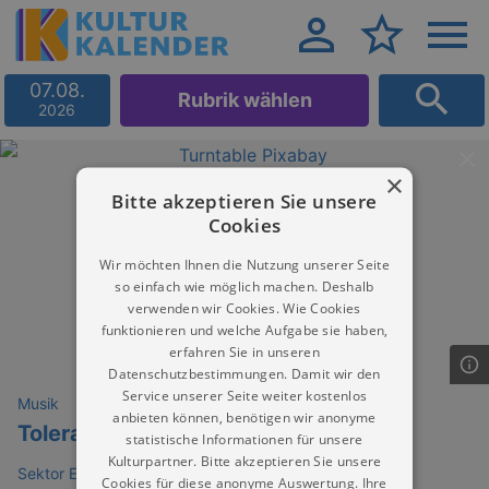
07.08.
Rubrik wählen
2026
×
Bitte akzeptieren Sie unsere
Cookies
Wir möchten Ihnen die Nutzung unserer Seite
so einfach wie möglich machen. Deshalb
verwenden wir Cookies. Wie Cookies
funktionieren und welche Aufgabe sie haben,
erfahren Sie in unseren
Datenschutzbestimmungen. Damit wir den
Service unserer Seite weiter kostenlos
Musik
anbieten können, benötigen wir anonyme
Tolerave
statistische Informationen für unsere
Kulturpartner. Bitte akzeptieren Sie unsere
Sektor Evolution
Cookies für diese anonyme Auswertung. Ihre