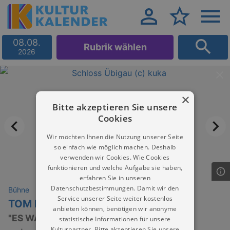
08.08.
Rubrik wählen
2026
×
Bitte akzeptieren Sie unsere
Cookies
Wir möchten Ihnen die Nutzung unserer Seite
so einfach wie möglich machen. Deshalb
verwenden wir Cookies. Wie Cookies
funktionieren und welche Aufgabe sie haben,
erfahren Sie in unseren
Datenschutzbestimmungen. Damit wir den
Bühne
Service unserer Seite weiter kostenlos
TOM PAULS
anbieten können, benötigen wir anonyme
"ES WAR ÄMAL ..."
statistische Informationen für unsere
Kulturpartner. Bitte akzeptieren Sie unsere