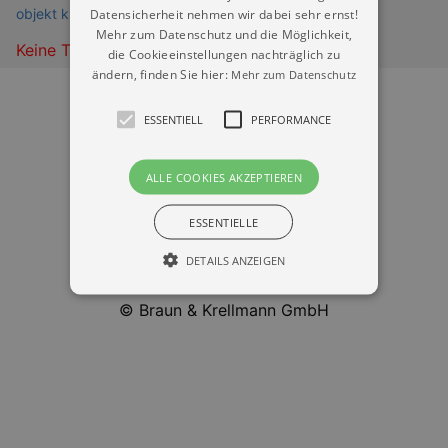
objekt klein a (club)
Datensicherheit nehmen wir dabei sehr ernst!
Mehr zum Datenschutz und die Möglichkeit,
Keine Termine
die Cookieeinstellungen nachträglich zu
ändern, finden Sie hier:
Mehr zum Datenschutz
ESSENTIELL
PERFORMANCE
ALLE COOKIES AKZEPTIEREN
Datenschutz
ESSENTIELLE
Impressum
DETAILS ANZEIGEN
Kontakt
© Braun & Krellmann GmbH
Essentiell
Performance
Essentielle Cookies werden für die
grundlegenden Funktionen unserer Webseite
gebraucht. Zum Beispiel für das Login in Ihren
account. Ohne diese Cookies funktioniert
unsere Webseite nicht.