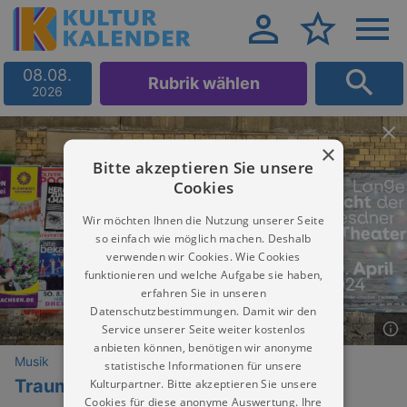
08.08.
Rubrik wählen
2026
×
Bitte akzeptieren Sie unsere
Cookies
Wir möchten Ihnen die Nutzung unserer Seite
so einfach wie möglich machen. Deshalb
verwenden wir Cookies. Wie Cookies
funktionieren und welche Aufgabe sie haben,
erfahren Sie in unseren
Datenschutzbestimmungen. Damit wir den
Service unserer Seite weiter kostenlos
anbieten können, benötigen wir anonyme
Musik
statistische Informationen für unsere
Traum A incoming
Kulturpartner. Bitte akzeptieren Sie unsere
Cookies für diese anonyme Auswertung. Ihre