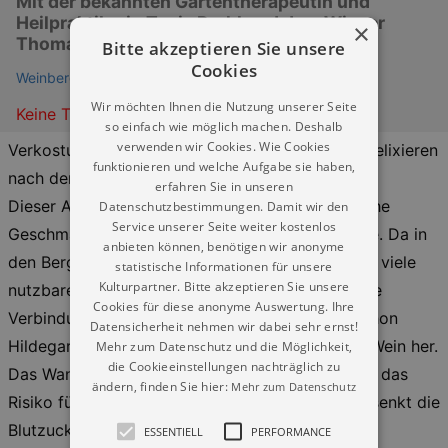
Mit der bekannten Gartentherapeutin und
Heilpraktikerin Tanja Prohl und dem Winzer
×
Thomas Teubert
Bitte akzeptieren Sie unsere
Cookies
Weinberge in Radebeul
Wir möchten Ihnen die Nutzung unserer Seite
Keine Termine
so einfach wie möglich machen. Deshalb
verwenden wir Cookies. Wie Cookies
Verkostung von sächsischen Weinen und Kräuterelixieren
funktionieren und welche Aufgabe sie haben,
nach den Rezepten von Hildegard von Bingen.
erfahren Sie in unseren
Dieser Abend bringt Ihnen ganz außergewöhnliche
Datenschutzbestimmungen. Damit wir den
Service unserer Seite weiter kostenlos
Geschmackserlebnisse aus den Weinbergen nahe. Da in
anbieten können, benötigen wir anonyme
den Bergen nicht nur Wein wächst, sondern auch viele
statistische Informationen für unsere
Kulturpartner. Bitte akzeptieren Sie unsere
nutzbare Pflanzen vorhanden sind, bietet sich die
Cookies für diese anonyme Auswertung. Ihre
Verbindung von Wein und Kräutern direkt an. Schon
Datensicherheit nehmen wir dabei sehr ernst!
Hildegard von Bingen stellte Kräuterelixiere mit Wein her.
Mehr zum Datenschutz und die Möglichkeit,
die Cookieeinstellungen nachträglich zu
Das Wandern stärkt das Immunsystem, reduziert das
ändern, finden Sie hier:
Mehr zum Datenschutz
Risiko für Herz- und Kreislauferkrankungen und senkt die
Blutzuckerwerte. Alles dies sind gesundheitliche
ESSENTIELL
PERFORMANCE