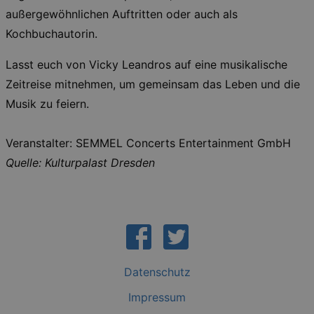
gebraucht. Zum Beispiel für das Login in Ihren
außergewöhnlichen Auftritten oder auch als
account. Ohne diese Cookies funktioniert
unsere Webseite nicht.
Kochbuchautorin.
Läuft
Name
Provider / Domain
Besch
ab
Lasst euch von Vicky Leandros auf eine musikalische
CookieScriptConsent
29
This c
CookieScript
Zeitreise mitnehmen, um gemeinsam das Leben und die
days
used 
.kulturkalender-
7
Cooki
dresden.de
Musik zu feiern.
hours
Script
servic
reme
visito
Veranstalter: SEMMEL Concerts Entertainment GmbH
conse
prefer
Quelle: Kulturpalast Dresden
It is 
for Co
Script
cooki
banne
work
proper
XSRF-TOKEN
www.kulturkalender-
2
This c
dresden.de
hours
writte
help w
Datenschutz
securi
preve
Cross-
Impressum
Reque
Forge