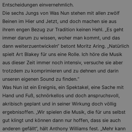
work
Entscheidungen einvernehmlich.
proper
Die sechs Jungs von Was Nun stehen mit allen zwölf
XSRF-TOKEN
www.kulturkalender-
2
This c
dresden.de
hours
writte
Beinen im Hier und Jetzt, und doch machen sie aus
help w
securi
ihrem engen Bezug zur Tradition keinen Hehl. „Es geht
preve
Cross-
immer darum zu wissen, woher man kommt, und das
Reque
Forge
dann weiterzuentwickeln“ betont Moritz Aring. „Natürlich
attack
spielt Art Blakey für uns eine Rolle. Ich höre die Musik
XSRF-TOKEN
staging.kulturkalender-
2
This c
dresden.de
hours
writte
aus dieser Zeit immer noch intensiv, versuche sie aber
help w
securi
trotzdem zu komprimieren und zu dehnen und darin
preve
Cross-
unseren eigenen Sound zu finden.“
Reque
Forge
Was Nun ist ein Ereignis, ein Spektakel, eine Sache mit
attack
Hand und Fuß, schnörkellos und doch anspruchsvoll,
akribisch geplant und in seiner Wirkung doch völlig
ergebnisoffen. „Wir spielen die Musik, die für uns selbst
gut klingt und können dann nur hoffen, dass sie auch
anderen gefällt“, hält Anthony Williams fest. „Mehr kann