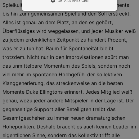
DETAILS ANZEIGEN
Spielkultur über die Kompositionen und Arrangements
bis hin zum gemeinsamen Spiel und den Soli erstreckt.
Alles ist genau an dem Platz, an den es gehört,
Essentiell
Performance
Überflüssiges wird weggelassen, und jeder Musiker weiß
Essentielle Cookies werden für die
zu jedem erdenklichen Zeitpunkt zu hundert Prozent,
grundlegenden Funktionen unserer Webseite
gebraucht. Zum Beispiel für das Login in Ihren
was er zu tun hat. Raum für Spontaneität bleibt
account. Ohne diese Cookies funktioniert
unsere Webseite nicht.
trotzdem. Nicht nur in den Improvisationen spürt man
Läuft
das unmittelbare Momentum des Spiels, sondern noch
Name
Provider / Domain
Besch
ab
viel mehr im spontanen Hochgefühl der kollektiven
CookieScriptConsent
29
This c
CookieScript
Klanggenerierung, das streckenweise an die besten
days
used 
.kulturkalender-
7
Cooki
dresden.de
Momente Duke Ellingtons erinnert. Jedes Mitglied weiß
hours
Script
servic
genau, wozu jeder andere Mitspieler in der Lage ist. Der
reme
visito
gegenseitige Support aller Beteiligten treibt das
conse
prefer
Gesamtgeschehen zu immer neuen dramaturgischen
It is 
for Co
Höhepunkten. Deshalb braucht es auch keinen Leader im
Script
cooki
eigentlichen Sinne, sondern das Kollektiv trifft alle
banne