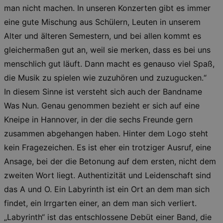
Lä
Name
Provider / Domain
man nicht machen. In unseren Konzerten gibt es immer
eine gute Mischung aus Schülern, Leuten in unserem
kulturkalender_dresden_session
www.kulturkalender-
2 h
dresden.de
Alter und älteren Semestern, und bei allen kommt es
_ga
2 
Google LLC
gleichermaßen gut an, weil sie merken, dass es bei uns
.kulturkalender-
dresden.de
menschlich gut läuft. Dann macht es genauso viel Spaß,
die Musik zu spielen wie zuzuhören und zuzugucken.“
In diesem Sinne ist versteht sich auch der Bandname
Was Nun. Genau genommen bezieht er sich auf eine
Kneipe in Hannover, in der die sechs Freunde gern
zusammen abgehangen haben. Hinter dem Logo steht
kein Fragezeichen. Es ist eher ein trotziger Ausruf, eine
Ansage, bei der die Betonung auf dem ersten, nicht dem
zweiten Wort liegt. Authentizität und Leidenschaft sind
das A und O. Ein Labyrinth ist ein Ort an dem man sich
findet, ein Irrgarten einer, an dem man sich verliert.
„Labyrinth“ ist das entschlossene Debüt einer Band, die