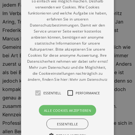
so einfach wie möglich machen. Deshalb
jedem Fall die Band als Ganzes.
verwenden wir Cookies. Wie Cookies
Im Verbund von Was Nun betonen Saxofonist Moritz
funktionieren und welche Aufgabe sie haben,
erfahren Sie in unseren
Aring, Trompeter Marvin Zimmermann, Posaunist Jan
Datenschutzbestimmungen. Damit wir den
Frederik Schmidt, Pianist Anthony Williams, Bassist
Service unserer Seite weiter kostenlos
anbieten können, benötigen wir anonyme
Marcus Lewyn und Drummer Erik Mrotzek das
statistische Informationen für unsere
Gemeinsame stets mehr als das Individuelle. Ähnlich wie
Kulturpartner. Bitte akzeptieren Sie unsere
bei Art Blakey and the Jazz Messengers geht es immer
Cookies für diese anonyme Auswertung. Ihre
Datensicherheit nehmen wir dabei sehr ernst!
zuerst um die Band und erst dann um die Spieler. Anders
Mehr zum Datenschutz und die Möglichkeit,
als bei Blakey und seiner Langzeit-Kaderschmiede ist
die Cookieeinstellungen nachträglich zu
ändern, finden Sie hier:
Mehr zum Datenschutz
jedoch kein Mitglied von Was Nun austauschbar, denn so
kompakt der Sound der Gruppe ist, setzt er sich doch
ESSENTIELL
PERFORMANCE
genau aus den sechs Stimmen und Haltungen
zusammen, die die genannten Musiker mitbringen.
ALLE COOKIES AKZEPTIEREN
Kennzeichnend für „Labyrinth“ ist die unfassbare
Professionalität der sechs Überzeugungstäter, die sich in
ESSENTIELLE
allen Bereichen der Musik vom Konzept und der