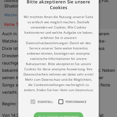
feinste Livemusik mit Thomas Stelzer & Big Fat
Bitte akzeptieren Sie unsere
Shakin
Cookies
Watzke am Goldenen Reiter
Wir möchten Ihnen die Nutzung unserer Seite
so einfach wie möglich machen. Deshalb
Keine Termine
verwenden wir Cookies. Wie Cookies
funktionieren und welche Aufgabe sie haben,
Auch in diesem Jahr laden wir Sie herzlich zu unserem
erfahren Sie in unseren
Watzke-Dixie ein. Ein echtes Highlight beim Watzke-
Datenschutzbestimmungen. Damit wir den
Service unserer Seite weiter kostenlos
Dixie ist ohne Zweifel Thomas Stelzer & Friends aus
anbieten können, benötigen wir anonyme
Dresden. Thomas Stelzer beeindruckt mit seiner
statistische Informationen für unsere
rauchigen Bluesstimme, die jedem Song, selbst
Kulturpartner. Bitte akzeptieren Sie unsere
Cookies für diese anonyme Auswertung. Ihre
bekannten Covern, eine persönliche Note verleiht. Neben
Datensicherheit nehmen wir dabei sehr ernst!
seinen Interpretationen schreibt Stelzer viele seiner
Mehr zum Datenschutz und die Möglichkeit,
die Cookieeinstellungen nachträglich zu
Songs selbst, was seiner Musik eine authentische Note
ändern, finden Sie hier:
Mehr zum Datenschutz
verleiht.
ESSENTIELL
PERFORMANCE
Beginn: 12:00 – 14:00 Uhr
Von 14:30 Uhr – 17:00 Uhr spielt die Combo Big Fat
ALLE COOKIES AKZEPTIEREN