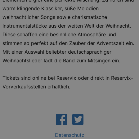
grundlegenden Funktionen unserer Webseite
warm klingende Klassiker, süße Melodien
gebraucht. Zum Beispiel für das Login in Ihren
account. Ohne diese Cookies funktioniert
weihnachtlicher Songs sowie charismatische
unsere Webseite nicht.
Instrumentalstücke aus der weiten Welt der Weihnacht.
Läuft
Name
Provider / Domain
Besch
ab
Diese schaffen eine besinnliche Atmosphäre und
CookieScriptConsent
29
This c
CookieScript
stimmen so perfekt auf den Zauber der Adventszeit ein.
days
used 
.kulturkalender-
7
Cooki
dresden.de
Mit einer Auswahl beliebter deutschsprachiger
hours
Script
servic
Weihnachtslieder lädt die Band zum Mitsingen ein.
reme
visito
conse
prefer
Tickets sind online bei Reservix oder direkt in Reservix-
It is 
for Co
Vorverkaufsstellen erhältlich.
Script
cooki
banne
work
proper
XSRF-TOKEN
www.kulturkalender-
2
This c
dresden.de
hours
writte
help w
securi
preve
Datenschutz
Cross-