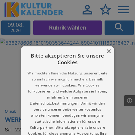
09.08.
Rubrik wählen
2026
×
Bitte akzeptieren Sie unsere
Cookies
Wir möchten Ihnen die Nutzung unserer Seite
so einfach wie möglich machen. Deshalb
verwenden wir Cookies. Wie Cookies
funktionieren und welche Aufgabe sie haben,
erfahren Sie in unseren
Datenschutzbestimmungen. Damit wir den
Service unserer Seite weiter kostenlos
Musik
anbieten können, benötigen wir anonyme
WERK HAIN
statistische Informationen für unsere
Kulturpartner. Bitte akzeptieren Sie unsere
Sa |
22.08.2026 | 23:00
Cookies für diese anonyme Auswertung. Ihre