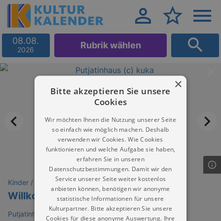
08.08.
Rubrik wählen
2026
×
Bitte akzeptieren Sie unsere
Cookies
Wir möchten Ihnen die Nutzung unserer Seite
so einfach wie möglich machen. Deshalb
verwenden wir Cookies. Wie Cookies
funktionieren und welche Aufgabe sie haben,
erfahren Sie in unseren
Datenschutzbestimmungen. Damit wir den
Service unserer Seite weiter kostenlos
Kinder / Familie
anbieten können, benötigen wir anonyme
Willkommen kleine Fee
statistische Informationen für unsere
Kulturpartner. Bitte akzeptieren Sie unsere
Putjatinhaus
Cookies für diese anonyme Auswertung. Ihre