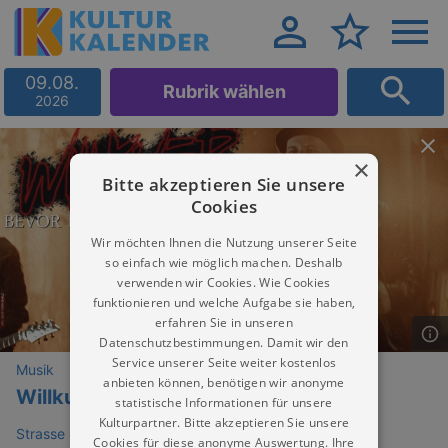
09.08.
Rubrik wählen
2026
×
Bitte akzeptieren Sie unsere
Cookies
Wir möchten Ihnen die Nutzung unserer Seite
so einfach wie möglich machen. Deshalb
verwenden wir Cookies. Wie Cookies
funktionieren und welche Aufgabe sie haben,
erfahren Sie in unseren
Datenschutzbestimmungen. Damit wir den
Service unserer Seite weiter kostenlos
Musik
anbieten können, benötigen wir anonyme
Willkuer
statistische Informationen für unsere
Kulturpartner. Bitte akzeptieren Sie unsere
Strasse E (Reithalle, Bunker)
Cookies für diese anonyme Auswertung. Ihre