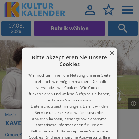
07.08.
Rubrik wählen
2026
×
Bitte akzeptieren Sie unsere
Cookies
Wir möchten Ihnen die Nutzung unserer Seite
so einfach wie möglich machen. Deshalb
verwenden wir Cookies. Wie Cookies
funktionieren und welche Aufgabe sie haben,
erfahren Sie in unseren
Datenschutzbestimmungen. Damit wir den
Service unserer Seite weiter kostenlos
Musik
anbieten können, benötigen wir anonyme
XAVER
statistische Informationen für unsere
Kulturpartner. Bitte akzeptieren Sie unsere
GrooveStation
Cookies für diese anonyme Auswertung. Ihre