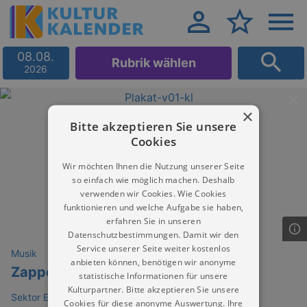
08.08.
Rubrik wählen
2026
×
Bitte akzeptieren Sie unsere
Cookies
Wir möchten Ihnen die Nutzung unserer Seite
so einfach wie möglich machen. Deshalb
verwenden wir Cookies. Wie Cookies
funktionieren und welche Aufgabe sie haben,
erfahren Sie in unseren
Datenschutzbestimmungen. Damit wir den
Service unserer Seite weiter kostenlos
Musik
anbieten können, benötigen wir anonyme
Zappelkiste
statistische Informationen für unsere
Kulturpartner. Bitte akzeptieren Sie unsere
Sektor Evolution
Cookies für diese anonyme Auswertung. Ihre