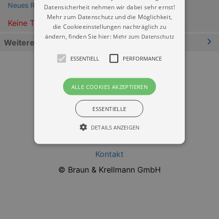
Neues Rathaus Dresden
Datensicherheit nehmen wir dabei sehr ernst!
Mehr zum Datenschutz und die Möglichkeit,
Keine Termine
die Cookieeinstellungen nachträglich zu
ändern, finden Sie hier:
Mehr zum Datenschutz
Weitere Informationen
ESSENTIELL
PERFORMANCE
ALLE COOKIES AKZEPTIEREN
ESSENTIELLE
Datenschutz
DETAILS ANZEIGEN
Impressum
Kontakt
Essentiell
Performance
© Braun & Krellmann GmbH
Essentielle Cookies werden für die
grundlegenden Funktionen unserer Webseite
gebraucht. Zum Beispiel für das Login in Ihren
account. Ohne diese Cookies funktioniert
unsere Webseite nicht.