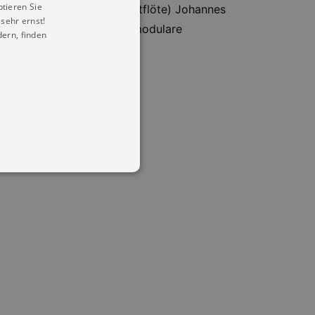
ptieren Sie
t Bababoutilabo (Flöte, Altflöte) Johannes
sehr ernst!
hlagzeug) Jan-Einar Groh (modulare
ern, finden
in Ihren account. Ohne diese
mber visitor cookie consent
 banner to work properly.