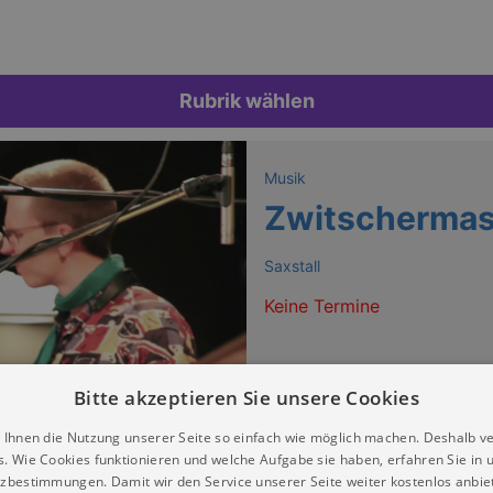
Rubrik wählen
Musik
Zwitschermas
Saxstall
Keine Termine
Bitte akzeptieren Sie unsere Cookies
 Ihnen die Nutzung unserer Seite so einfach wie möglich machen. Deshalb v
s. Wie Cookies funktionieren und welche Aufgabe sie haben, erfahren Sie in 
zbestimmungen. Damit wir den Service unserer Seite weiter kostenlos anbie