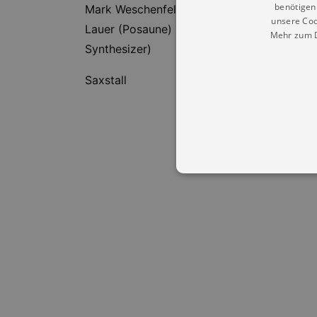
benötigen 
Mark Weschenfelder (Altsaxophon, Klarinett
unsere Coo
Lauer (Posaune) Florian Kästner (Fender R
Mehr zum D
Synthesizer)
Saxstall
Essentielle Cookies werden für 
Cookies funktioniert unsere Webs
Name
Provid
CookieScriptConsent
Cookie
.kultu
dresde