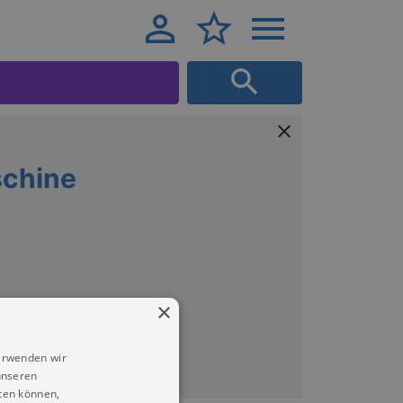
chine
×
erwenden wir
unseren
ten können,