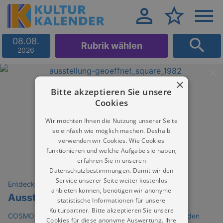
08.08.
Rubrik wählen
2026
×
Bitte akzeptieren Sie unsere
Cookies
Wir möchten Ihnen die Nutzung unserer Seite
so einfach wie möglich machen. Deshalb
verwenden wir Cookies. Wie Cookies
funktionieren und welche Aufgabe sie haben,
erfahren Sie in unseren
Datenschutzbestimmungen. Damit wir den
Service unserer Seite weiter kostenlos
Entdeckungen
anbieten können, benötigen wir anonyme
Ausstellung geöffnet
statistische Informationen für unsere
Kulturpartner. Bitte akzeptieren Sie unsere
COSMO WISSENSCHAFTSFORUM im Kulturpalast Dresden
Cookies für diese anonyme Auswertung. Ihre