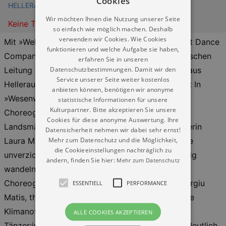
Cookies
HELLERAU - Europäisches Zentrum der Künste
Wir möchten Ihnen die Nutzung unserer Seite
Keine Termine
so einfach wie möglich machen. Deshalb
verwenden wir Cookies. Wie Cookies
Mit »Welcome« präsentiert die Dresden Frankfurt Dance
funktionieren und welche Aufgabe sie haben,
Company – seit dieser Saison unter der künstlerischen
erfahren Sie in unseren
Datenschutzbestimmungen. Damit wir den
Leitung von Ioannis Mandafounis – im Festspielhaus
Service unserer Seite weiter kostenlos
Hellerau ein spannungsreiches Doppelprogramm: In
anbieten können, benötigen wir anonyme
»Wesenwelt« beschäftigen sich die norwegische
statistische Informationen für unsere
Kulturpartner. Bitte akzeptieren Sie unsere
Choreografin Kristin Ryg Helgebostad und ihre
Cookies für diese anonyme Auswertung. Ihre
Landsmännin, die Komponistin und Glockenspielerin
Datensicherheit nehmen wir dabei sehr ernst!
Mehr zum Datenschutz und die Möglichkeit,
Laura Marie Rueslåtten, damit, wie jede:r Einzelne
die Cookieeinstellungen nachträglich zu
unverzichtbarer Teil eines komplexen, sich ständig
ändern, finden Sie hier:
Mehr zum Datenschutz
wandelnden Ganzen ist. »Warpscapes«, in der
Choreografie des in Berlin lebenden Rumänen Sergiu
ESSENTIELL
PERFORMANCE
Matis, thematisiert aktuell bewegende Fragen wie
Klimanotstand und Verlust der Biodiversität. Die
ALLE COOKIES AKZEPTIEREN
Tänzer:innen machen die dauerhafte Bewegung deutlich,