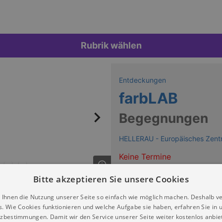
Rubrik wählen
Entdeckungen
farbLAB
Begegnungen
HELLERAU - Europäisches Zent
Keine Termine
Bitte akzeptieren Sie unsere Cookies
 Ihnen die Nutzung unserer Seite so einfach wie möglich machen. Deshalb v
s. Wie Cookies funktionieren und welche Aufgabe sie haben, erfahren Sie in 
zbestimmungen. Damit wir den Service unserer Seite weiter kostenlos anbie
 Künste