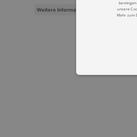
benötigen 
unsere Coo
Weitere Informationen
Mehr zum D
Essentielle Cookies werden für 
Cookies funktioniert unsere Webs
Name
Provid
CookieScriptConsent
Cookie
.kultu
dresde