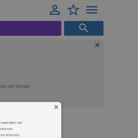
rum der Künste
×
erwenden wir
unseren
ten können,