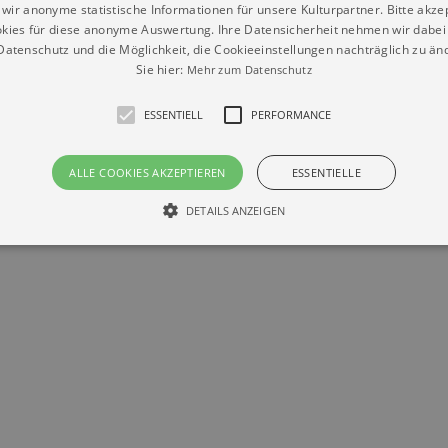
wir anonyme statistische Informationen für unsere Kulturpartner. Bitte akze
kies für diese anonyme Auswertung. Ihre Datensicherheit nehmen wir dabei 
atenschutz und die Möglichkeit, die Cookieeinstellungen nachträglich zu änd
Sie hier:
Mehr zum Datenschutz
ESSENTIELL
PERFORMANCE
ALLE COOKIES AKZEPTIEREN
ESSENTIELLE
Datenschutz
Impressum
Kontakt
© Braun & Krellmann GmbH
DETAILS ANZEIGEN
Essentiell
Performance
die grundlegenden Funktionen unserer Webseite gebraucht. Zum Beispiel für das Login 
eite nicht.
Läuft
er / Domain
Beschreibung
ab
29
This cookie is used by Cookie-Script.com service to reme
Script
days 7
preferences. It is necessary for Cookie-Script.com cookie
rkalender-
hours
n.de