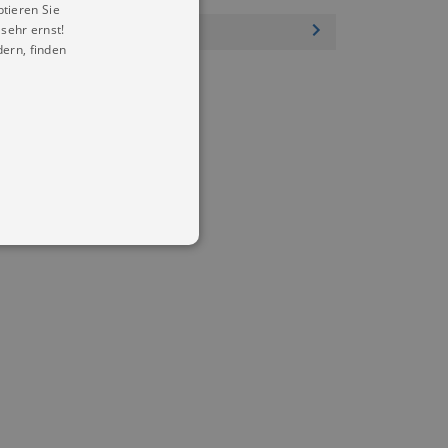
ptieren Sie
sehr ernst!
ern, finden
in Ihren account. Ohne diese
mber visitor cookie consent
 banner to work properly.