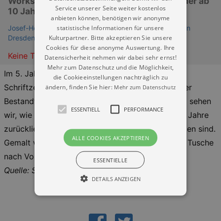
Workshop mit Thomas Baumhekel für Kinder ab
Service unserer Seite weiter kostenlos
10 Jahren
anbieten können, benötigen wir anonyme
statistische Informationen für unsere
Josef-Hegenbarth-Archiv - Staatliche Kunstsammlungen
Kulturpartner. Bitte akzeptieren Sie unsere
Dresden
Cookies für diese anonyme Auswertung. Ihre
Keine Termine
Datensicherheit nehmen wir dabei sehr ernst!
Mehr zum Datenschutz und die Möglichkeit,
Im 5. Jahrhundert gelangten die chinesischen
die Cookieeinstellungen nachträglich zu
ändern, finden Sie hier:
Schriftzeichen nach Japan und wurden dort fester
Mehr zum Datenschutz
Bestandteil der japanischen Schrift. Im Workshop sehen
ESSENTIELL
PERFORMANCE
wir, wie die piktografischen Ursprünge aus 3500 Jahre
zurückliegender Zeit noch heute sichtbar geblieben sind.
ALLE COOKIES AKZEPTIEREN
Gemalt werden die Schriftzeichen mit Pinsel und Tusche
nach Vorlagen.
ESSENTIELLE
Quelle: Staatliche Kunstsammlungen Dresden
DETAILS ANZEIGEN
Essentiell
Performance