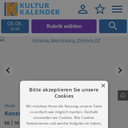
08.08.
Rubrik wählen
2026
×
Bitte akzeptieren Sie unsere
Cookies
Musik
Wir möchten Ihnen die Nutzung unserer Seite
so einfach wie möglich machen. Deshalb
Konzert "DONAU II"
verwenden wir Cookies. Wie Cookies
Mi |
19.08.2026 | 19:30
funktionieren und welche Aufgabe sie haben,