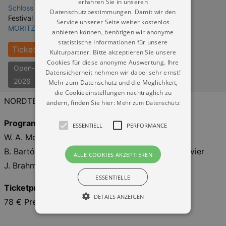
erfahren Sie in unseren
Schloss Moritzburg
Datenschutzbestimmungen. Damit wir den
Festival / Fest:
Service unserer Seite weiter kostenlos
MORITZBURG FESTIVAL
anbieten können, benötigen wir anonyme
statistische Informationen für unsere
Tickets
Kulturpartner. Bitte akzeptieren Sie unsere
Cookies für diese anonyme Auswertung. Ihre
Open-Air-Konzerte Dresden
Datensicherheit nehmen wir dabei sehr ernst!
2026
Mehr zum Datenschutz und die Möglichkeit,
die Cookieeinstellungen nachträglich zu
NORDTERRASSE SCHLOSS MORITZBURG
ändern, finden Sie hier:
Mehr zum Datenschutz
Programm
ESSENTIELL
PERFORMANCE
W. A. Mozart: Streichquintett D-Dur KV 593
B. Bartók: „Kontraste“ für Violine, Klarinette & Klavier
ALLE COOKIES AKZEPTIEREN
J. Brahms: Klavierquintett f-Moll op. 34
ESSENTIELLE
Ticketpreise
DETAILS ANZEIGEN
78 € Premium | 56 € | 42 € | 29 €