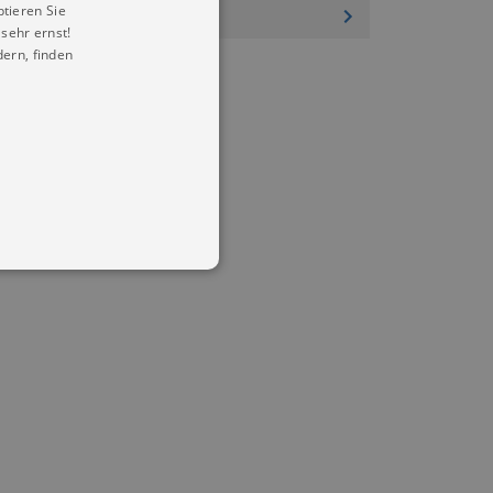
ptieren Sie
sehr ernst!
ern, finden
in Ihren account. Ohne diese
mber visitor cookie consent
 banner to work properly.