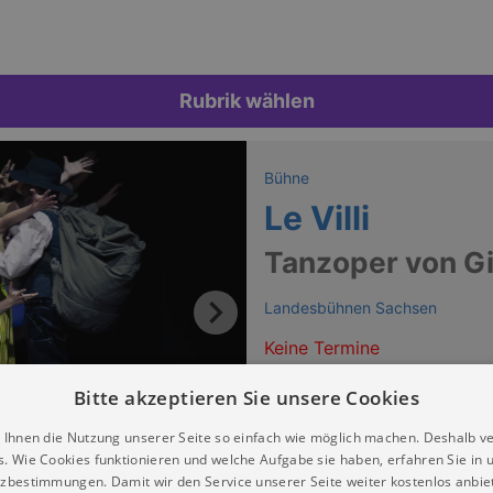
Rubrik wählen
Bühne
Le Villi
Tanzoper von G
Landesbühnen Sachsen
Keine Termine
Bitte akzeptieren Sie unsere Cookies
 Ihnen die Nutzung unserer Seite so einfach wie möglich machen. Deshalb v
s. Wie Cookies funktionieren und welche Aufgabe sie haben, erfahren Sie in 
zbestimmungen. Damit wir den Service unserer Seite weiter kostenlos anbie