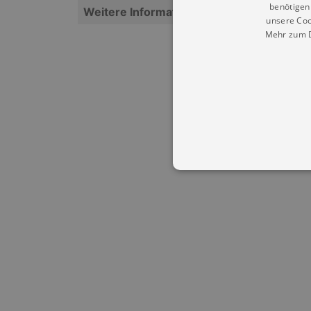
benötigen 
Weitere Informationen
unsere Coo
Mehr zum D
Essentielle Cookies werden für 
Cookies funktioniert unsere Webs
Name
Provid
CookieScriptConsent
Cookie
.kultu
dresde