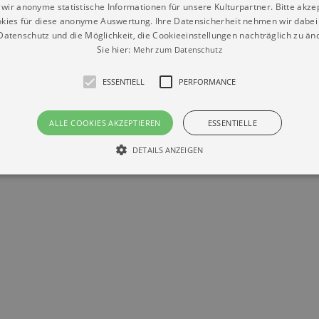
wir anonyme statistische Informationen für unsere Kulturpartner. Bitte akze
kies für diese anonyme Auswertung. Ihre Datensicherheit nehmen wir dabei 
atenschutz und die Möglichkeit, die Cookieeinstellungen nachträglich zu änd
Sie hier:
Mehr zum Datenschutz
ESSENTIELL
PERFORMANCE
Datenschutz
Impressum
Kontakt
ALLE COOKIES AKZEPTIEREN
ESSENTIELLE
© Braun & Krellmann GmbH
DETAILS ANZEIGEN
Essentiell
Performance
die grundlegenden Funktionen unserer Webseite gebraucht. Zum Beispiel für das Login 
eite nicht.
Läuft
er / Domain
Beschreibung
ab
29
This cookie is used by Cookie-Script.com service to reme
Script
days 7
preferences. It is necessary for Cookie-Script.com cookie
rkalender-
hours
n.de