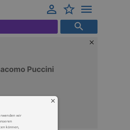
iacomo Puccini
×
erwenden wir
unseren
ten können,