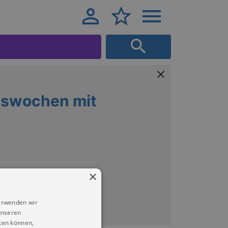
gswochen mit
×
erwenden wir
unseren
ten können,