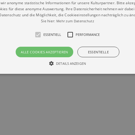
wir anonyme statistische Informationen für unsere Kulturpartner. Bitte akze
kies für diese anonyme Auswertung. Ihre Datensicherheit nehmen wir dabei 
atenschutz und die Möglichkeit, die Cookieeinstellungen nachträglich zu änd
Sie hier:
Mehr zum Datenschutz
ESSENTIELL
PERFORMANCE
Datenschutz
Impressum
Kontakt
© Braun & Krellmann GmbH
ALLE COOKIES AKZEPTIEREN
ESSENTIELLE
DETAILS ANZEIGEN
Essentiell
Performance
die grundlegenden Funktionen unserer Webseite gebraucht. Zum Beispiel für das Login 
eite nicht.
Läuft
er / Domain
Beschreibung
ab
29
This cookie is used by Cookie-Script.com service to reme
Script
days 7
preferences. It is necessary for Cookie-Script.com cookie
rkalender-
hours
n.de