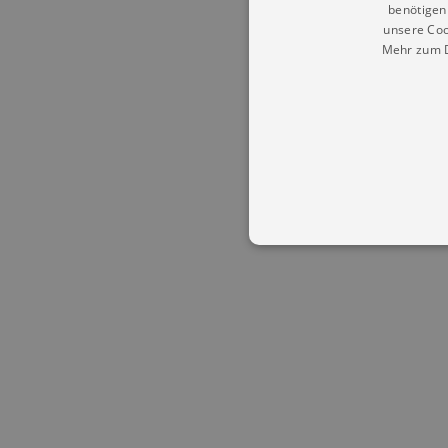
benötigen 
unsere Coo
Mehr zum D
Essentielle Cookies werden für 
Cookies funktioniert unsere Webs
Name
Provid
CookieScriptConsent
Cookie
.kultu
dresde