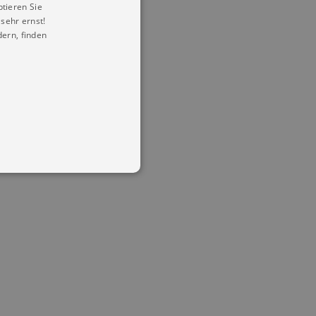
ptieren Sie
sehr ernst!
ern, finden
in Ihren account. Ohne diese
mber visitor cookie consent
 banner to work properly.