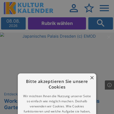
08.08.
Rubrik wählen
2026
×
Bitte akzeptieren Sie unsere
Cookies
Entdeckungen
Wir möchten Ihnen die Nutzung unserer Seite
Workshop | Sonntagsskizzen im Palais
so einfach wie möglich machen. Deshalb
verwenden wir Cookies. Wie Cookies
Garten
funktionieren und welche Aufgabe sie haben,