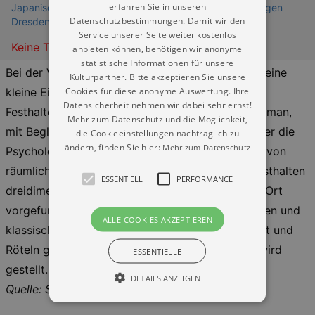
erfahren Sie in unseren
Japanisches Palais Dresden - Staatliche Kunstsammlungen
Datenschutzbestimmungen. Damit wir den
Dresden
Service unserer Seite weiter kostenlos
Keine Termine
anbieten können, benötigen wir anonyme
statistische Informationen für unsere
Bei der Veranstaltung "Sonntagsskizzen" gibt es eine
Kulturpartner. Bitte akzeptieren Sie unsere
Cookies für diese anonyme Auswertung. Ihre
kleine Einführung in das Skizzieren, das schnelle
Datensicherheit nehmen wir dabei sehr ernst!
Festhalten von Eindrücken oder Ideen. Hier kann man,
Mehr zum Datenschutz und die Möglichkeit,
mit Begleitung des Künstlers Eric Beier, etwas über die
die Cookieeinstellungen nachträglich zu
ändern, finden Sie hier:
Mehr zum Datenschutz
Psychologie des Sehens, das schnelle Darstellen von
räumlichen Eindrücken und das zeichnerische Festhalten
ESSENTIELL
PERFORMANCE
dreidimensionaler Körper lernen. Es wird mit vor Ort
vorgefundenen Situationen, Objekten, Kunstwerken und
ALLE COOKIES AKZEPTIEREN
klassischen grafischen Medien, wie Kohle, Graphit und
Röteln gearbeitet werden. Das Zeichenmaterial wird
ESSENTIELLE
gestellt.
DETAILS ANZEIGEN
Quelle: Staatliche Kunstsammlungen Dresden