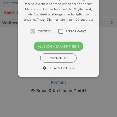
Landesbühnen Sachsen
Datensicherheit nehmen wir dabei sehr ernst!
Mehr zum Datenschutz und die Möglichkeit,
Keine Termine
die Cookieeinstellungen nachträglich zu
ändern, finden Sie hier:
Mehr zum Datenschutz
Weitere Informationen
ESSENTIELL
PERFORMANCE
ALLE COOKIES AKZEPTIEREN
ESSENTIELLE
Datenschutz
DETAILS ANZEIGEN
Impressum
Kontakt
Essentiell
Performance
© Braun & Krellmann GmbH
Essentielle Cookies werden für die
grundlegenden Funktionen unserer Webseite
gebraucht. Zum Beispiel für das Login in Ihren
account. Ohne diese Cookies funktioniert
unsere Webseite nicht.