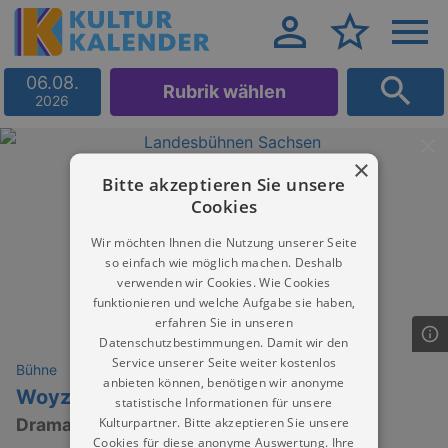
06.08.
Rubrik wählen
2026
×
Bitte akzeptieren Sie unsere
Cookies
Wir möchten Ihnen die Nutzung unserer Seite
so einfach wie möglich machen. Deshalb
verwenden wir Cookies. Wie Cookies
funktionieren und welche Aufgabe sie haben,
erfahren Sie in unseren
Datenschutzbestimmungen. Damit wir den
Service unserer Seite weiter kostenlos
Bühne
anbieten können, benötigen wir anonyme
Woyzeck
statistische Informationen für unsere
Kulturpartner. Bitte akzeptieren Sie unsere
Drama von Georg Büchner
Cookies für diese anonyme Auswertung. Ihre