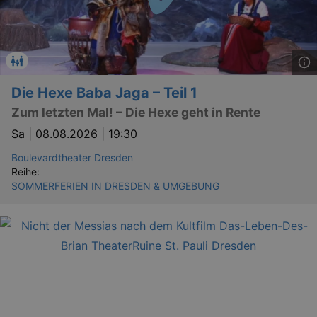
work
proper
XSRF-TOKEN
www.kulturkalender-
2
This c
dresden.de
hours
writte
help w
securi
preve
Cross-
Die Hexe Baba Jaga – Teil 1
Reque
Forge
Zum letzten Mal! – Die Hexe geht in Rente
attack
Sa |
08.08.2026 | 19:30
XSRF-TOKEN
staging.kulturkalender-
2
This c
dresden.de
hours
writte
Boulevardtheater Dresden
help w
securi
Reihe:
preve
SOMMERFERIEN IN DRESDEN & UMGEBUNG
Cross-
Reque
Forge
attack