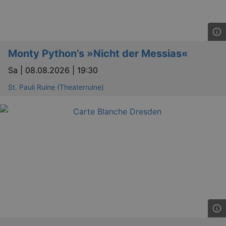
Lä
Name
Provider / Domain
kulturkalender_dresden_session
www.kulturkalender-
2 h
dresden.de
Monty Python’s »Nicht der Messias«
_ga
2 
Google LLC
.kulturkalender-
dresden.de
Sa |
08.08.2026 | 19:30
St. Pauli Ruine (Theaterruine)