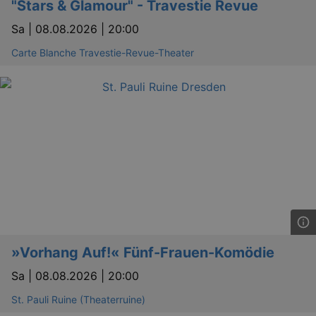
"Stars & Glamour" - Travestie Revue
Sa |
08.08.2026 | 20:00
Carte Blanche Travestie-Revue-Theater
_gid
1 
Google LLC
.kulturkalender-
dresden.de
»Vorhang Auf!« Fünf-Frauen-Komödie
Sa |
08.08.2026 | 20:00
St. Pauli Ruine (Theaterruine)