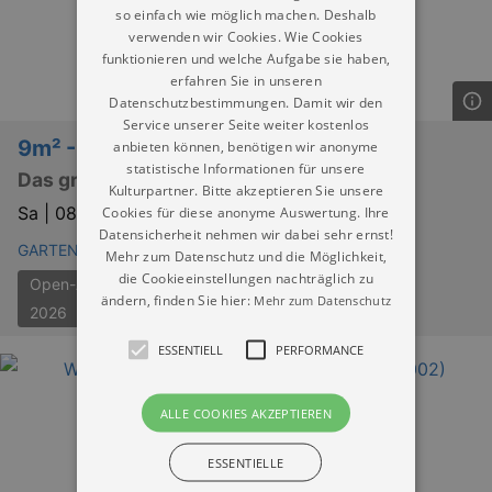
so einfach wie möglich machen. Deshalb
verwenden wir Cookies. Wie Cookies
funktionieren und welche Aufgabe sie haben,
erfahren Sie in unseren
Datenschutzbestimmungen. Damit wir den
Service unserer Seite weiter kostenlos
9m² - 800 kalt
anbieten können, benötigen wir anonyme
statistische Informationen für unsere
Das große WG-Casting
Kulturpartner. Bitte akzeptieren Sie unsere
Sa |
08.08.2026 | 19:30
Cookies für diese anonyme Auswertung. Ihre
Datensicherheit nehmen wir dabei sehr ernst!
GARTENBAU RÜLCKER
Mehr zum Datenschutz und die Möglichkeit,
die Cookieeinstellungen nachträglich zu
Open-Air-Theater Dresden
ändern, finden Sie hier:
Mehr zum Datenschutz
2026
ESSENTIELL
PERFORMANCE
ALLE COOKIES AKZEPTIEREN
ESSENTIELLE