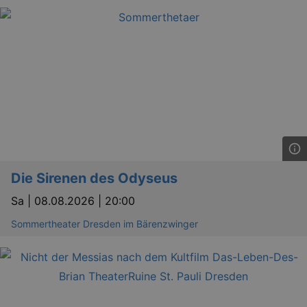
_gat
Google LLC
mi
.kulturkalender-
dresden.de
Die Sirenen des Odyseus
Sa |
08.08.2026 | 20:00
bm_sz
4 h
The Rocket Science
Group LLC
Sommertheater Dresden im Bärenzwinger
.eventim.de
axd
www.eventim.de
mo
axd
.theadex.com
mo
IDE
1 