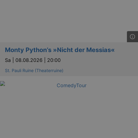
Google LLC
.doubleclick.net
Monty Python’s »Nicht der Messias«
Sa |
08.08.2026 | 20:00
_abck
1 
Akamai Technologies
.eventim.de
St. Pauli Ruine (Theaterruine)
tis
www.eventim.de
mo
tis
.theadex.com
mo
RXSESSID
.kulturkalender-
dresden.reservix.de
min
OptanonConsent
1 
OneTrust LLC
.reservix.de