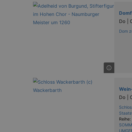
axd
Domf
Do |
axd
Dom zu
IDE
_abck
tis
tis
Wein
RXSESSID
Do |
OptanonConsent
Schlos
Staats
Reihe:
SOMME
UMGE