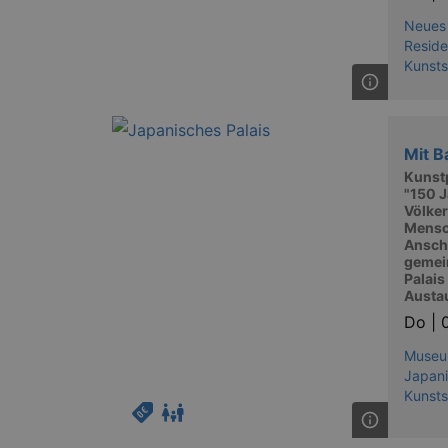
XSRF-TOKEN
stagin
dresde
Neues
Reside
Kunst
Name
kulturkalender_dresden_sessi
Mit 
Kunstp
_ga
"150 
Völke
Mensc
Anschl
gemei
Palais
Austa
_gid
Do |
Museum
_gat
Japani
Kunst
bm_sz