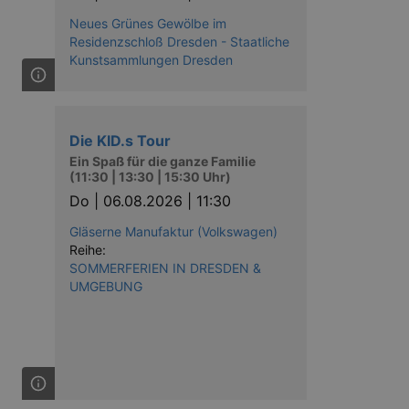
nting Cross-Site Request Forgery
Neues Grünes Gewölbe im
Residenzschloß Dresden - Staatliche
Kunstsammlungen Dresden
Die KID.s Tour
Ein Spaß für die ganze Familie
niversal Analytics - which is a
(11:30 | 13:30 | 15:30 Uhr)
y used analytics service. This
by assigning a randomly
Do |
06.08.2026 | 11:30
s included in each page request
ion and campaign data for the
 expire after 2 years, although
Gläserne Manufaktur (Volkswagen)
Reihe:
SOMMERFERIEN IN DRESDEN &
niversal Analytics. This
 2017 no information is
UMGEBUNG
nd update a unique value for
niversal Analytics, according
quest rate - limiting the
ires after 10 minutes.