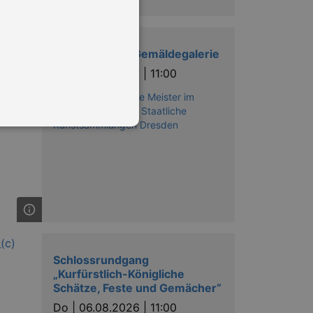
Highlights der Gemäldegalerie
Do |
06.08.2026 | 11:00
Gemäldegalerie Alte Meister im
Zwinger Dresden - Staatliche
Kunstsammlungen Dresden
in Ihren account. Ohne diese
mber visitor cookie consent
 banner to work properly.
Schlossrundgang
„Kurfürstlich-Königliche
nting Cross-Site Request Forgery
Schätze, Feste und Gemächer“
Do |
06.08.2026 | 11:00