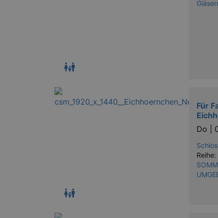
Gläser
Für F
Eich
Do |
Schlos
Reihe:
SOMME
UMGE