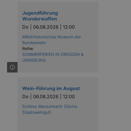
Jugendführung
Wunderwaffen
Do |
06.08.2026 | 12:00
ow the end user uses the
Militärhistorisches Museum der
ser may have seen before
Bundeswehr
Reihe:
SOMMERFERIEN IN DRESDEN &
UMGEBUNG
Wein-Führung im August
Do |
06.08.2026 | 12:00
solution from OneTrust. It
Schloss Wackerbarth (Sächs.
ookies the site uses and
nsent for the use of each
Staatsweingut)
t cookies in each category
onsent is not given. The cookie
urning visitors to the site will
ins no information that can