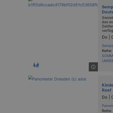
Semp
Deut
Genie
das w
Zeitfe
verfü
Do |
Sempe
Reihe:
SOMME
UMGE
Kinde
Reef
Do |
Panom
Reihe: