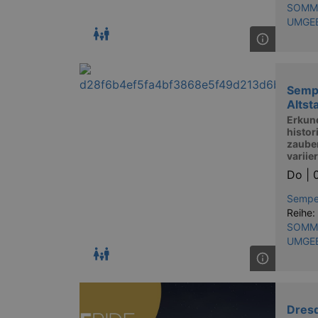
SOMME
UMGE
Semp
Altst
Erkun
histor
zauber
variie
Do |
Sempe
Reihe:
SOMME
UMGE
Dres